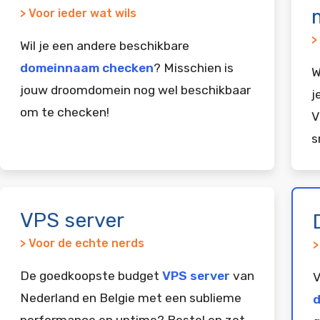
> Voor ieder wat wils
>
Wil je een andere beschikbare
domeinnaam checken
? Misschien is
W
jouw droomdomein nog wel beschikbaar
j
om te checken!
V
s
VPS server
> Voor de echte nerds
>
De goedkoopste budget
VPS server
van
V
Nederland en Belgie met een sublieme
d
performance en uptime? Bestel en zet