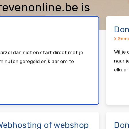
venonline.be is
keerd bij
Vimexx
Dom
> Gema
Wil je
arzel dan niet en start direct met je
naar j
minuten geregeld en klaar om te
elkaar
Webhosting of webshop
Dom