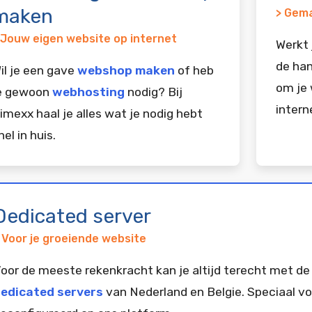
maken
> Gema
 Jouw eigen website op internet
Werkt 
de han
il je een gave
webshop maken
of heb
om je 
e gewoon
webhosting
nodig? Bij
intern
imexx haal je alles wat je nodig hebt
nel in huis.
Dedicated server
 Voor je groeiende website
oor de meeste rekenkracht kan je altijd terecht met de
edicated servers
van Nederland en Belgie. Speciaal vo